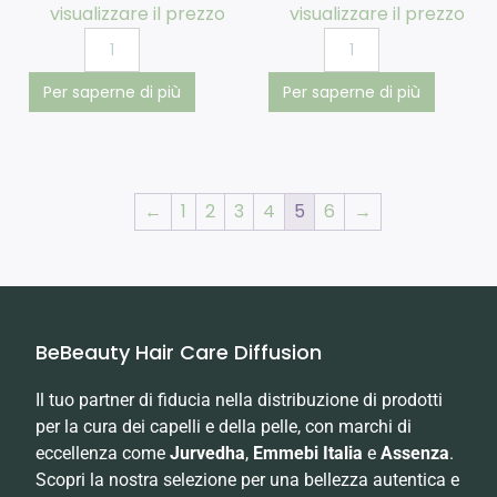
visualizzare il prezzo
visualizzare il prezzo
Per saperne di più
Per saperne di più
←
1
2
3
4
5
6
→
BeBeauty Hair Care Diffusion
Il tuo partner di fiducia nella distribuzione di prodotti
per la cura dei capelli e della pelle, con marchi di
eccellenza come
Jurvedha
,
Emmebi Italia
e
Assenza
.
Scopri la nostra selezione per una bellezza autentica e