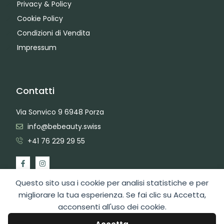
Privacy & Policy
Cookie Policy
Condizioni di Vendita
Impressum
Contatti
Via Sonvico 9 6948 Porza
info@bebeauty.swiss
+41 76 229 29 55
Questo sito usa i cookie per analisi statistiche e per
migliorare la tua esperienza. Se fai clic su Accetta,
acconsenti all'uso dei cookie.
2026 Copyright BeBeauty Hair Care Diffusion Sagl
Area Admin
Web Design by Swiss Web Studio