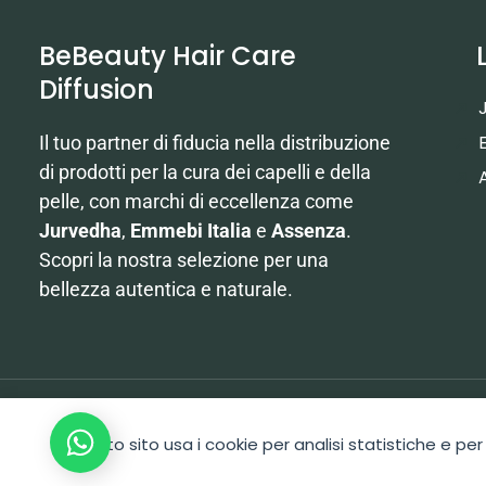
BeBeauty Hair Care
Diffusion
Il tuo partner di fiducia nella distribuzione
di prodotti per la cura dei capelli e della
pelle, con marchi di eccellenza come
Jurvedha
,
Emmebi Italia
e
Assenza
.
Scopri la nostra selezione per una
bellezza autentica e naturale.
2026 Copyright BeBeauty Hair Care Diffusion Sagl
Area
Hai bisogno?
Questo sito usa i cookie per analisi statistiche e per