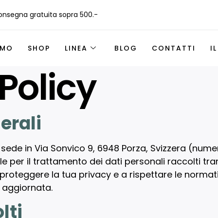
nsegna gratuita sopra 500.-
AMO
SHOP
LINEA
BLOG
CONTATTI
I
Policy
erali
 sede in Via Sonvico 9, 6948 Porza, Svizzera (numer
 per il trattamento dei dati personali raccolti trami
roteggere la tua privacy e a rispettare le normativ
) aggiornata.
lti