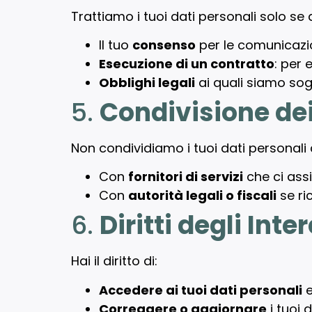
Trattiamo i tuoi dati personali solo s
Il tuo
consenso
per le comunicazio
Esecuzione di un contratto
: per 
Obblighi legali
ai quali siamo sog
5.
Condivisione dei
Non condividiamo i tuoi dati personali c
Con
fornitori di servizi
che ci assi
Con
autorità legali o fiscali
se ri
6.
Diritti degli Inte
Hai il diritto di:
Accedere ai tuoi dati personali
e
Correggere o aggiornare
i tuoi 