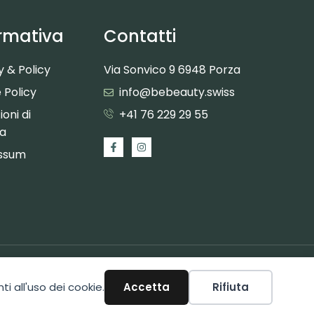
rmativa
Contatti
y & Policy
Via Sonvico 9 6948 Porza
 Policy
info@bebeauty.swiss
oni di
+41 76 229 29 55
ta
ssum
ti all'uso dei cookie.
Accetta
Rifiuta