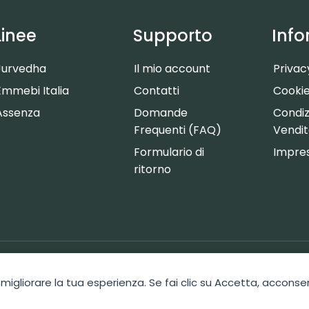
Linee
Supporto
Info
Jurvedha
Il mio account
Privac
Emmebi Italia
Contatti
Cookie
Assenza
Domande
Condizi
Frequenti (FAQ)
Vendi
Formulario di
Impre
ritorno
 Admin
Web Design by Swiss Web Studio
 migliorare la tua esperienza. Se fai clic su Accetta, acconsen