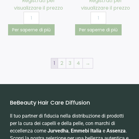
Registrati per
Registrati per
visualizzare il prezzo
visualizzare il prezzo
Per saperne di più
Per saperne di più
1
2
3
4
→
BeBeauty Hair Care Diffusion
Il tuo partner di fiducia nella distribuzione di prodotti
per la cura dei capelli e della pelle, con marchi di
eccellenza come
Jurvedha
,
Emmebi Italia
e
Assenza
.
Scopri la nostra selezione per una bellezza autentica e