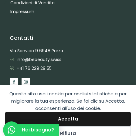
Condizioni di Vendita
Impressum
Contatti
Via Sonvico 9 6948 Porza
info@bebeauty.swiss
+41 76 229 29 55
Questo sito usa i cookie per analisi statistiche e per
migliorare la tua esperienza. Se fai clic su Accetta,
acconsenti all'uso dei cookie.
2026 Copyright BeBeauty Hair Care Diffusion Sagl
Area Admin
Web Design by Swiss Web Studio
Accetta
Hai bisogno?
Rifiuta