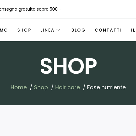
nsegna gratuita sopra 500.-
AMO
SHOP
LINEA
BLOG
CONTATTI
I
SHOP
Home
Shop
Hair care
Fase nutriente