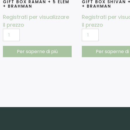
GIFT BOX RAMAN + 5 ELEM
GIFT BOX SHIVAN +
+ BRAHMAN
+ BRAHMAN
Registrati per visualizzare
Registrati per visu
il prezzo
il prezzo
Per saperne di più
Per saperne di 