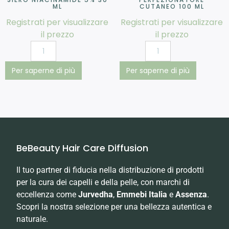
ML
CUTANEO 100 ML
Registrati per visualizzare
Registrati per visualizzare
il prezzo
il prezzo
Per saperne di più
Per saperne di più
BeBeauty Hair Care Diffusion
Il tuo partner di fiducia nella distribuzione di prodotti
per la cura dei capelli e della pelle, con marchi di
eccellenza come
Jurvedha
,
Emmebi Italia
e
Assenza
.
Scopri la nostra selezione per una bellezza autentica e
naturale.