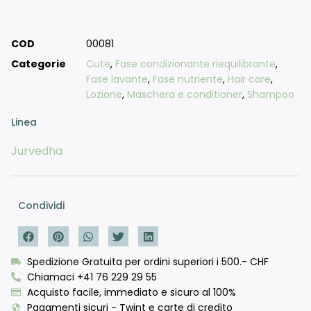
COD
00081
Categorie
Cute
,
Fase condizionante riequilibrante
,
Fase lavante
,
Fase nutriente
,
Hair care
,
Lozione
,
Maschera e conditioner
,
Shampoo
Linea
Jurvedha
Condividi
Spedizione Gratuita per ordini superiori i 500.- CHF
Chiamaci +41 76 229 29 55
Acquisto facile, immediato e sicuro al 100%
Pagamenti sicuri - Twint e carte di credito