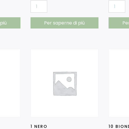
più
Per saperne di più
Pe
1 NERO
10 BIO