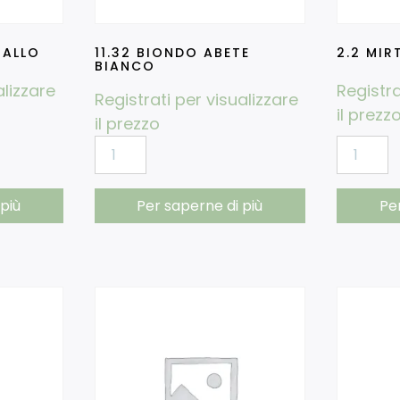
TALLO
11.32 BIONDO ABETE
2.2 MIR
BIANCO
alizzare
Registra
Registrati per visualizzare
il prezz
il prezzo
più
Per saperne di più
Pe