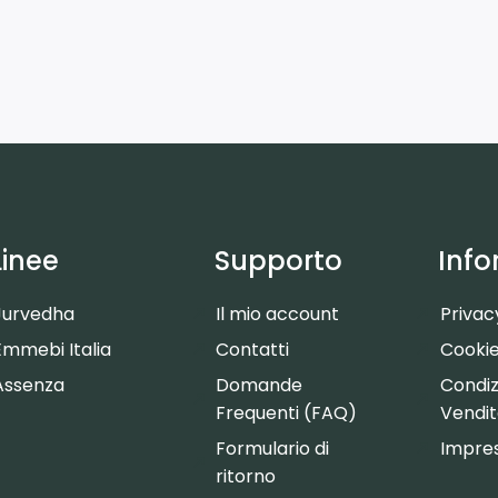
Linee
Supporto
Info
Jurvedha
Il mio account
Privac
Emmebi Italia
Contatti
Cookie
Assenza
Domande
Condizi
Frequenti (FAQ)
Vendi
Formulario di
Impre
ritorno