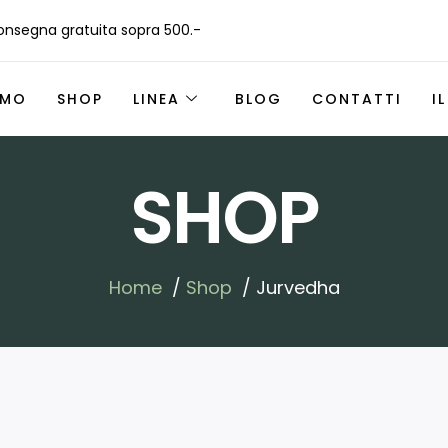
nsegna gratuita sopra 500.-
AMO
SHOP
LINEA
BLOG
CONTATTI
I
SHOP
Home
Shop
Jurvedha