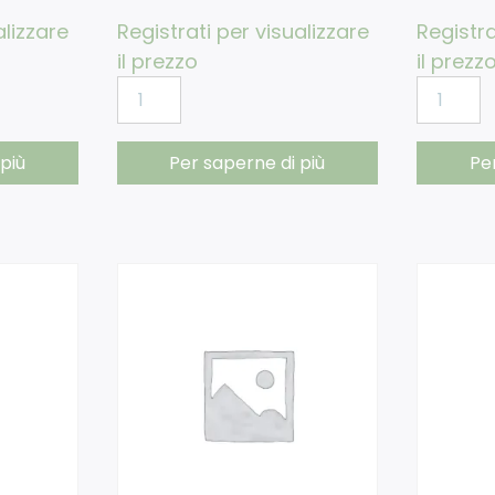
alizzare
Registrati per visualizzare
Registra
il prezzo
il prezz
più
Per saperne di più
Pe