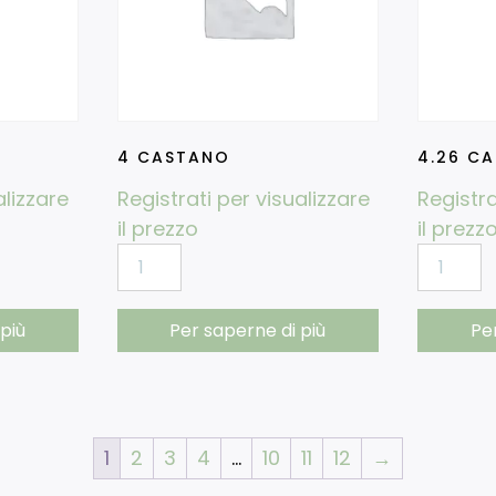
4 CASTANO
4.26 C
alizzare
Registrati per visualizzare
Registra
il prezzo
il prezz
più
Per saperne di più
Pe
1
2
3
4
…
10
11
12
→