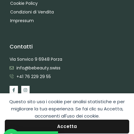
Cookie Policy
Condizioni di Vendita
Impressum
Contatti
Via Sonvico 9 6948 Porza
info@bebeauty.swiss
+41 76 229 29 55
Questo sito usa i cookie per analisi statistiche e per
migliorare la tua esperienza. Se fai clic su Accetta,
acconsenti all'uso dei cookie.
2026 Copyright BeBeauty Hair Care Diffusion Sagl
Area Admin
Web Design by Swiss Web Studio
Accetta