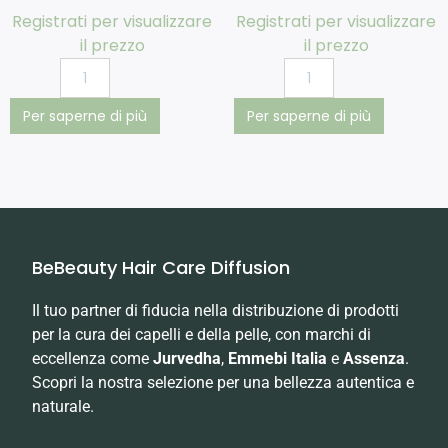
Registrati per visualizzare
Registrati per visualizzare
il prezzo
il prezzo
Per saperne di più
Per saperne di più
BeBeauty Hair Care Diffusion
Il tuo partner di fiducia nella distribuzione di prodotti
per la cura dei capelli e della pelle, con marchi di
eccellenza come
Jurvedha
,
Emmebi Italia
e
Assenza
.
Scopri la nostra selezione per una bellezza autentica e
naturale.