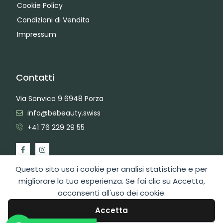
Cookie Policy
Condizioni di Vendita
Impressum
Contatti
Via Sonvico 9 6948 Porza
info@bebeauty.swiss
+41 76 229 29 55
Questo sito usa i cookie per analisi statistiche e per
migliorare la tua esperienza. Se fai clic su Accetta,
acconsenti all'uso dei cookie.
2026 Copyright BeBeauty Hair Care Diffusion Sagl
Area Admin
Web Design by Swiss Web Studio
Accetta