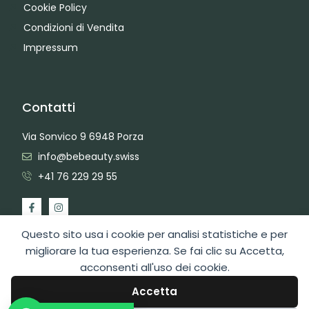
Cookie Policy
Condizioni di Vendita
Impressum
Contatti
Via Sonvico 9 6948 Porza
info@bebeauty.swiss
+41 76 229 29 55
Questo sito usa i cookie per analisi statistiche e per
migliorare la tua esperienza. Se fai clic su Accetta,
acconsenti all'uso dei cookie.
2026 Copyright BeBeauty Hair Care Diffusion Sagl
Area Admin
Web Design by Swiss Web Studio
Accetta