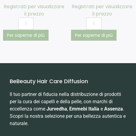
Registrati per visualizzare
Registrati per visualizzare
il prezzo
il prezzo
Per saperne di più
Per saperne di più
BeBeauty Hair Care Diffusion
Il tuo partner di fiducia nella distribuzione di prodotti
per la cura dei capelli e della pelle, con marchi di
eccellenza come
Jurvedha
,
Emmebi Italia
e
Assenza
.
Scopri la nostra selezione per una bellezza autentica e
naturale.