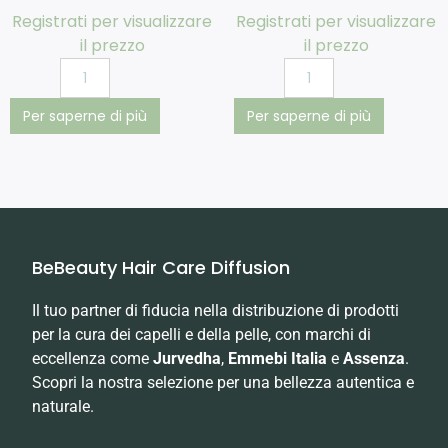
Registrati per visualizzare
Registrati per visualizzare
il prezzo
il prezzo
Per saperne di più
Per saperne di più
BeBeauty Hair Care Diffusion
Il tuo partner di fiducia nella distribuzione di prodotti
per la cura dei capelli e della pelle, con marchi di
eccellenza come
Jurvedha
,
Emmebi Italia
e
Assenza
.
Scopri la nostra selezione per una bellezza autentica e
naturale.