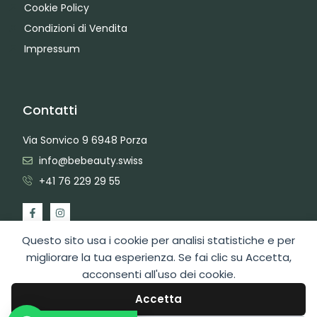
Cookie Policy
Condizioni di Vendita
Impressum
Contatti
Via Sonvico 9 6948 Porza
info@bebeauty.swiss
+41 76 229 29 55
Questo sito usa i cookie per analisi statistiche e per
migliorare la tua esperienza. Se fai clic su Accetta,
acconsenti all'uso dei cookie.
2026 Copyright BeBeauty Hair Care Diffusion Sagl
Area Admin
Web Design by Swiss Web Studio
Accetta