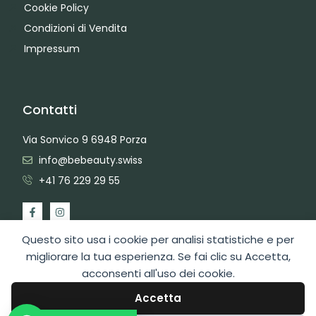
Cookie Policy
Condizioni di Vendita
Impressum
Contatti
Via Sonvico 9 6948 Porza
info@bebeauty.swiss
+41 76 229 29 55
Questo sito usa i cookie per analisi statistiche e per
migliorare la tua esperienza. Se fai clic su Accetta,
acconsenti all'uso dei cookie.
2026 Copyright BeBeauty Hair Care Diffusion Sagl
Area Admin
Web Design by Swiss Web Studio
Accetta