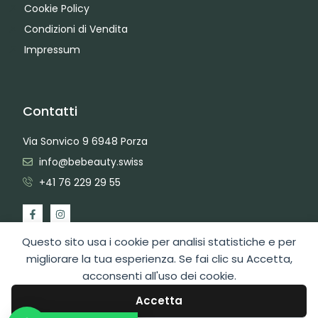
Cookie Policy
Condizioni di Vendita
Impressum
Contatti
Via Sonvico 9 6948 Porza
info@bebeauty.swiss
+41 76 229 29 55
Questo sito usa i cookie per analisi statistiche e per
migliorare la tua esperienza. Se fai clic su Accetta,
acconsenti all'uso dei cookie.
2026 Copyright BeBeauty Hair Care Diffusion Sagl
Area Admin
Web Design by Swiss Web Studio
Accetta