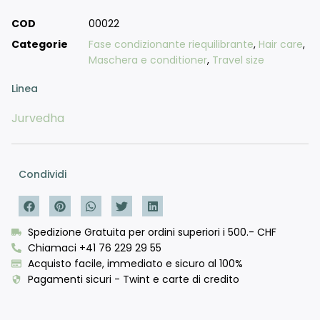
COD
00022
Categorie
Fase condizionante riequilibrante
,
Hair care
,
Maschera e conditioner
,
Travel size
Linea
Jurvedha
Condividi
Spedizione Gratuita per ordini superiori i 500.- CHF
Chiamaci +41 76 229 29 55
Acquisto facile, immediato e sicuro al 100%
Pagamenti sicuri - Twint e carte di credito