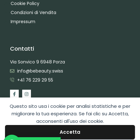
Cookie Policy
Condizioni di Vendita
Impressum
Contatti
Via Sonvico 9 6948 Porza
info@bebeauty.swiss
+41 76 229 29 55
Questo sito usa i cookie per analisi statistiche e per
migliorare la tua esperienza. Se fai clic su Accetta,
acconsenti all'uso dei cookie.
2026 Copyright BeBeauty Hair Care Diffusion Sagl
Area Admin
Web Design by Swiss Web Studio
Accetta