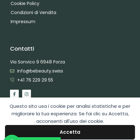
Cookie Policy
Condizioni di Vendita
Impressum
Contatti
Via Sonvico 9 6948 Porza
info@bebeauty.swiss
+41 76 229 29 55
Questo sito usa i cookie per analisi statistiche e per
migliorare la tua esperienza. Se fai clic su Accetta,
acconsenti all'uso dei cookie.
2026 Copyright BeBeauty Hair Care Diffusion Sagl
Area Admin
Web Design by Swiss Web Studio
Accetta